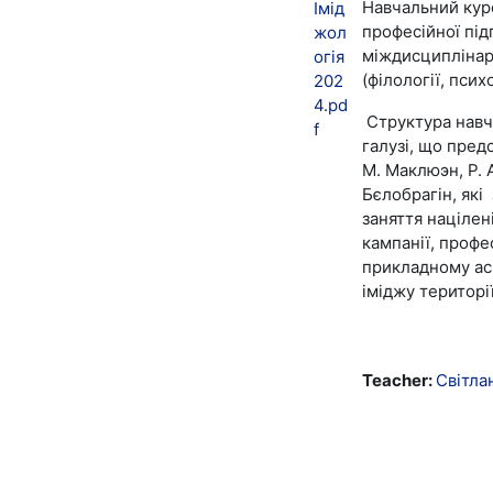
Навчальний курс
Імід
професійної під
жол
міждисциплінар
огія
(філології, псих
202
4.pd
Структура навч
f
галузі, що пред
М. Маклюэн, Р. А
Бєлобрагін, які
заняття націлен
кампанії, профе
прикладному ас
іміджу територі
Teacher:
Світла