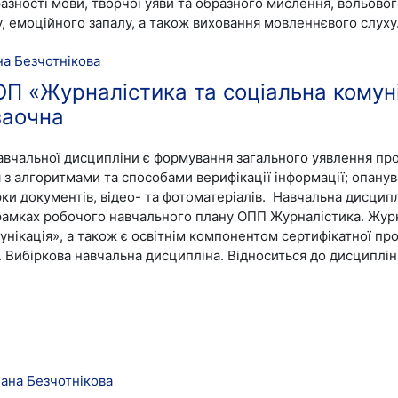
разності мови, творчої уяви та образного мислення, вольово
, емоційного запалу, а також виховання мовленнєвого слуху
на Безчотнікова
ОП «Журналістика та соціальна комуні
заочна
авчальної дисципліни є формування загального уявлення про
з алгоритмами та способами верифікації інформації; опану
рки документів, відео- та фотоматеріалів.
Навчальна дисципл
рамках робочого навчального плану ОПП Журналістика. Журн
унікація», а також є освітнім компонентом сертифікатної пр
Вибіркова навчальна дисципліна. Відноситься до дисциплін
лана Безчотнікова