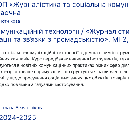
ОП «Журналістика та соціальна комуні
заочна
чотнікова
омунікаційній технології / «Журналіст
ції та зв’язки з громадськістю», МГ2
ні соціально-комунікаційні технології є домінантним інстру
йних кампаній. Курс передбачає вивчення інструментів, техн
уються в новітніх комунікаційних практиках різних сфер діял
ко-орієнтоване спрямування, що ґрунтується на вивченні до
віту щодо просування соціально значущих об’єктів, товарів 
ньо пов’язана з галузями застосування.
вітлана Безчотнікова
/ 2024-2025