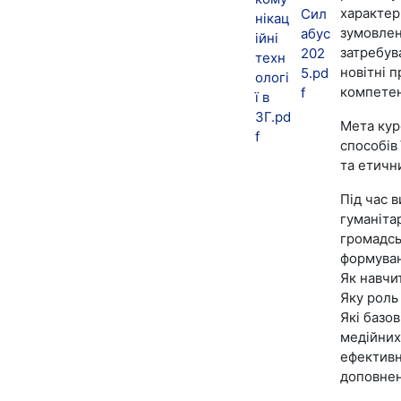
характер
Сил
нікац
зумовлен
абус
ійні
затребува
202
техн
новітні 
5.pd
ологі
компетен
f
ї в
ЗГ.pd
Мета кур
f
способів 
та етичн
Під час 
гуманітар
громадсь
формуван
Як навчи
Яку роль 
Які базо
медійних
ефективн
доповнен