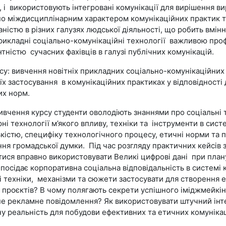
, і використовують інтегровані комунікації для вирішення в
о міждисциплінарним характером комунікаційних практик т
ністю в різних галузях людської діяльності
, що робить вмін
прикладні соціально-комунікаційні технології важливою пр
тністю сучасних фахівців в галузі публічних комунікацій.
су:
вивчення новітніх
прикладних соціально-
комунікаційних
їх
застосування в комунікаційних практиках у відповідності 
их норм.
вивчення курсу студенти оволодіють знаннями про
c
оціальні
ні технології
м’якого впливу,
техніки та
інструменти
в
систем
кістю,
специфіку
технологічн
ого
процес
у, е
тичні норми та п
ня громадської думки.
Під час розгляду практичних кейсів з
тися вправно використовувати
Великі цифрові дані
при план
посідає к
орпоративна соціальна відповідальність в
системі 
ві техніки, механізми та сюжети застосувати для створення 
 проєктів?
В чому полягають секрети успішного іміджмейкін
е рекламне повідомлення? Як використовувати штучний інте
у реальність для побудови ефективних та етичних комуніка