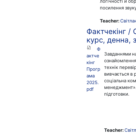
логічності й об
посилення звуку
Teacher:
Світла
Фактчекінг / 
курс, денна, 
Ф
Завданнями
н
актче
ознайомлення 
кінг
технік переві
Прогр
вивчається в 
ама
соціальна ком
2025.
менеджмент». 
pdf
підготовки.
Teacher:
Світ