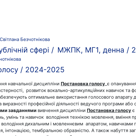
Світлана Безчотнікова
ублічній сфері / МЖПК, МГ1, денна /
чотнікова
олосу / 2024-2025
ня навчальної дисципліни
Постановка голосу
_є опануванн
йстерності,
розвиток вокально-артикуляційних навичок та ф
абезпечують оптимальне використання голосового апарату 
та виразності професійної діяльності ведучого програми або
ими завданнями
вивчення дисципліни
Постановка голосу
є
нь, умінь та навичок володіння технікою мовлення, вміння п
 володіння дихальним і мовленнєвим апаратом, навичками 
, інтонацією, тембральною образністю. А також набуття заг