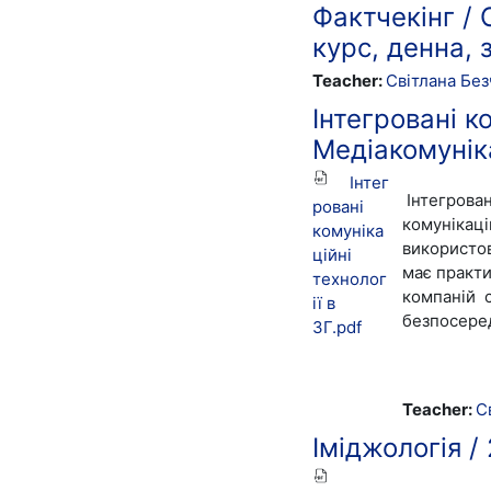
Фактчекінг / 
курс, денна, 
Teacher:
Світлана Без
Інтегровані к
Медіакомуніка
Інтег
Інтегрова
ровані
комунікаці
комуніка
використов
ційні
має практи
технолог
компаній
с
ії в
безпосеред
ЗГ.pdf
Teacher:
С
Іміджологія 