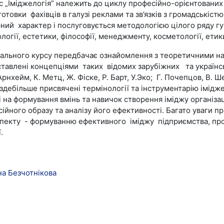
 „Іміджелогія” належить до циклу професійно-орієнтованих
готовки фахівців в галузі реклами та зв’язків з громадськіст
ний характер і послуговується методологією цілого ряду гу
ології, естетики, філософії, менеджменту, косметології, етики
ального курсу передбачає ознайомлення з теоретичними н
ставлені концепціями таких відомих зарубіжних та українс
рнхейм, К. Метц, Ж. Фіске, Р. Барт, У.Эко; Г. Почепцов, В. Ш
 здебільше присвячені термінології та інструментарію імідже
і на формування вмінь та навичок створення іміджу організац
сійного образу та аналізу його ефективності. Багато уваги п
пекту - формуванню ефективного іміджу підприємства, про
ї.
на Безчотнікова