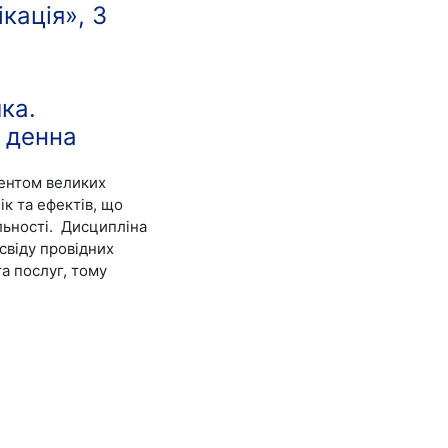
кація», 3
ика.
, денна
ментом великих
ік та ефектів, що
ьності.
Дисципліна
свіду провідних
та послуг, тому