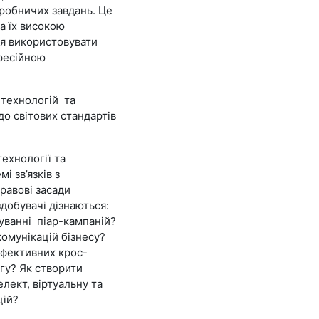
иробничих завдань
.
Це
а їх високою
ня використовувати
офесійною
 технологій та
до світових стандартів
технології
та
і зв’язків з
равові засади
добувачі дізнаються:
уванні піар-кампаній
?
комунікацій бізнесу?
ефективних крос-
гу? Як створити
лект, віртуальну та
цій?