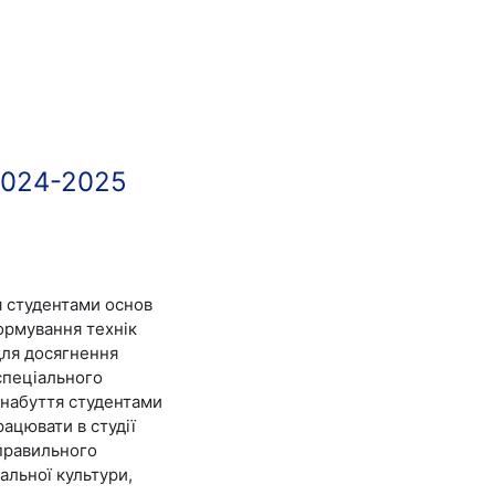
 2024-2025
я студентами основ
ормування технік
для досягнення
 спеціального
 набуття студентами
рацювати в студії
правильного
альної культури,