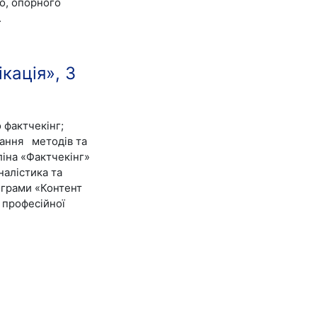
го, опорного
.
кація», 3
 фактчекінг;
вання методів та
іна «Фактчекінг»
алістика та
ограми «Контент
 професійної