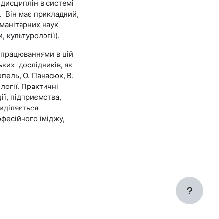
 дисциплін в системі
ю. Він має прикладний,
манітарних наук
, культурології).
апрацюваннями в цій
ьких дослідників, як
епель, О. Панасюк, В.
логії. Практичні
ії, підприємства,
риділяється
фесійного іміджу,