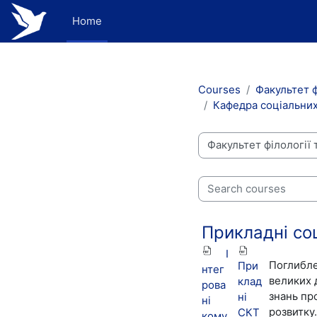
Skip to main content
Home
Courses
Факультет ф
Кафедра соціальних
Course categories
Search courses
Прикладні соц
І
Поглибле
При
нтег
великих 
клад
рова
знань пр
ні
ні
розвитку
СКТ
кому