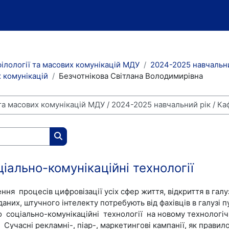
ілології та масових комунікацій МДУ
2024-2025 навчальни
 комунікацій
Безчотнікова Світлана Володимирівна
Search courses
іально-комунікаційні технології
ння процесів цифровізації усіх сфер життя, відкриття в галу
даних, штучного інтелекту
потребують від фахівців в галузі 
о соціально-комунікаційні технології
на новому технологічн
. Сучасні рекламні-, піар-, маркетингові кампанії, як прави