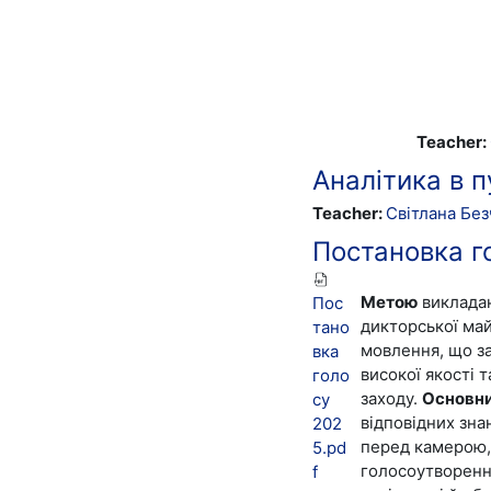
Teacher:
Аналітика в п
Teacher:
Світлана Без
Постановка г
Метою
викладан
Пос
дикторської ма
тано
мовлення, що з
вка
високої якості 
голо
заходу.
Основн
су
відповідних зна
202
перед камерою,
5.pd
голосоутворення
f