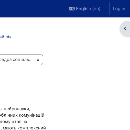
English ‎(en)‎
Log in
Op
й рік
зі нейронауки,
публічних комунікацій
ому етапі їх
ло, мають комплексний