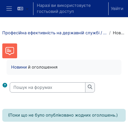
Перейти до головного вмісту
Наразі ви використовуєте
Увійти
гостьовий доступ
Бокова панель
Професійна ефективність на державній службі / 2023-2024
Новини
Умови завершення
Новини
й оголошення
Пошук на форумах
Пошук на форума
(Поки що не було опубліковано жодних оголошень.)