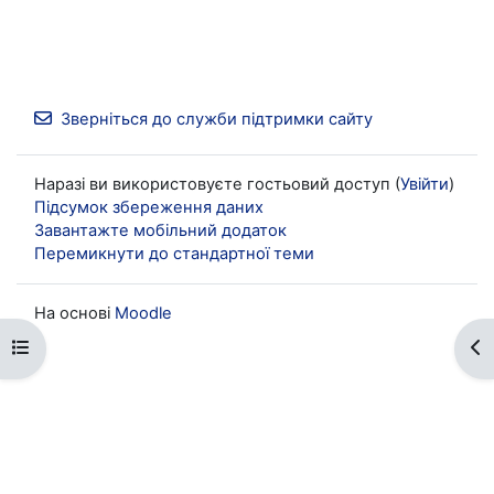
Зверніться до служби підтримки сайту
Наразі ви використовуєте гостьовий доступ (
Увійти
)
Підсумок збереження даних
Завантажте мобільний додаток
Перемикнути до стандартної теми
На основі
Moodle
Відкритий покажчик курсу
Ві