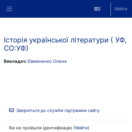
Перейти до головного вмісту
Увійти
Бокова панель
Історія української літератури ( УФ,
СО:УФ)
Викладач:
Євмененко Олена
Зверніться до служби підтримки сайту
Ви не пройшли ідентифікацію (
Увійти
)