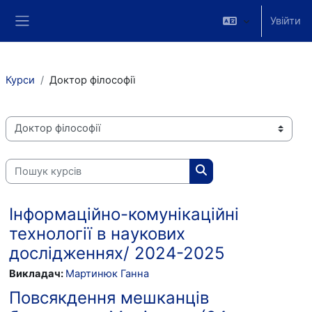
Перейти до головного вмісту
Увійти
Бокова панель
Курси
Доктор філософії
Категорії курсів
Пошук курсів
Пошук курсів
Інформаційно-комунікаційні
технології в наукових
дослідженнях/ 2024-2025
Викладач:
Мартинюк Ганна
Повсякдення мешканців