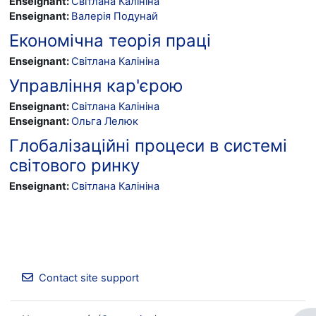
Enseignant:
Світлана Калініна
Enseignant:
Валерія Подунай
Економічна теорія праці
Enseignant:
Світлана Калініна
Управління кар'єрою
Enseignant:
Світлана Калініна
Enseignant:
Ольга Лелюк
Глобалізаційні процеси в системі
світового ринку
Enseignant:
Світлана Калініна
Contact site support