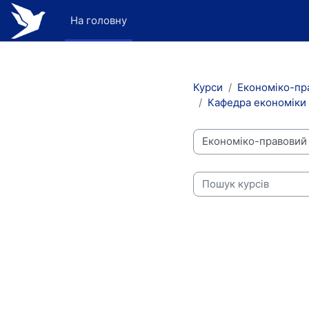
Перейти до головного вмісту
На головну
Курси
Економіко-пр
Кафедра економіки 
Категорії курсів
Пошук курсів