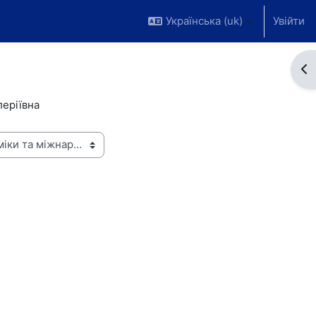
Українська ‎(uk)‎
Увійти
Ві
леріївна