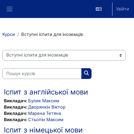
Перейти до головного вмісту
Увійти
Бокова панель
Курси
Вступні іспити для іноземців
Категорії курсів
Пошук курсів
Пошук курсів
Іспит з англійської мови
Викладач:
Булик Максим
Викладач:
Дворянкін Віктор
Викладач:
Марена Тетяна
Викладач:
Стьопін Максим
Іспит з німецької мови