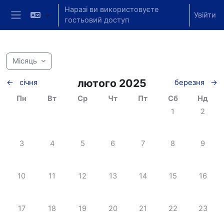
Перейти до головного вмісту
Наразі ви використовуєте
Увійти
гостьовий доступ
Бокова панель
Місяць
лютого 2025
←
січня
березня
→
Понеділок
Вівторок
Середа
Четвер
П'ятниця
Субота
Неділя
Пн
Вт
Ср
Чт
Пт
Сб
Нд
Немає подій, су
Немає п
1
2
Немає подій, понеділок, 3 лютого
Немає подій, вівторок, 4 лютого
Немає подій, середа, 5 лютого
Немає подій, четвер, 6 лютого
Немає подій, пʼятниця, 
Немає подій, су
Немає п
3
4
5
6
7
8
9
Немає подій, понеділок, 10 лютого
Немає подій, вівторок, 11 лютого
Немає подій, середа, 12 лютого
Немає подій, четвер, 13 лютого
Немає подій, пʼятниця, 
Немає подій, су
Немає п
10
11
12
13
14
15
16
Немає подій, понеділок, 17 лютого
Немає подій, вівторок, 18 лютого
Немає подій, середа, 19 лютого
Немає подій, четвер, 20 лютого
Немає подій, пʼятниця, 
Немає подій, су
Немає п
17
18
19
20
21
22
23