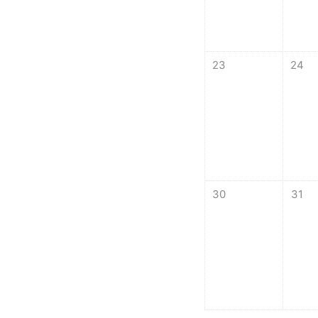
Немає подій, понеділ
Немає 
23
24
Немає подій, понеділ
Немає 
30
31