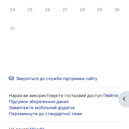
Немає подій, понеділок, 24 серпня
Немає подій, вівторок, 25 серпня
Немає подій, середа, 26 серпня
Немає подій, четвер, 27 серпня
Немає подій, пʼятниця, 
Немає подій, су
Немає п
24
25
26
27
28
29
30
Немає подій, понеділок, 31 серпня
31
Зверніться до служби підтримки сайту
Наразі ви використовуєте гостьовий доступ (
Увійти
)
Ві
Підсумок збереження даних
Завантажте мобільний додаток
Перемикнути до стандартної теми