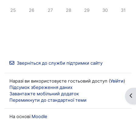
Немає подій, понеділок, 25 травня
Немає подій, вівторок, 26 травня
Немає подій, середа, 27 травня
Немає подій, четвер, 28 травня
Немає подій, пʼятниця, 
Немає подій, су
Немає п
25
26
27
28
29
30
31
Зверніться до служби підтримки сайту
Наразі ви використовуєте гостьовий доступ (
Увійти
)
Підсумок збереження даних
Завантажте мобільний додаток
Ві
Перемикнути до стандартної теми
На основі
Moodle