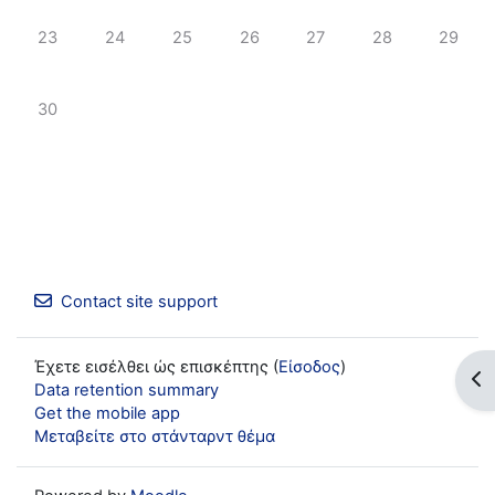
No events, Δευτέρα, 23 Ιουνίου
No events, Τρίτη, 24 Ιουνίου
No events, Τετάρτη, 25 Ιουνίου
No events, Πέμπτη, 26 Ιουνίου
No events, Παρασκευή, 2
No events, Σάββ
No even
23
24
25
26
27
28
29
No events, Δευτέρα, 30 Ιουνίου
30
Contact site support
Έχετε εισέλθει ώς επισκέπτης (
Είσοδος
)
Op
Data retention summary
Get the mobile app
Μεταβείτε στο στάνταρντ θέμα