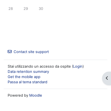
No events, lunedì 28 aprile
No events, martedì 29 aprile
No events, mercoledì 30 aprile
28
29
30
Contact site support
Stai utilizzando un accesso da ospite (
Login
)
Data retention summary
Get the mobile app
Op
Passa al tema standard
Powered by
Moodle